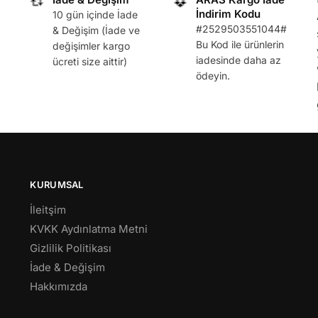
İndirim Kodu
10 gün içinde İade
#2529503551044#
& Değişim (İade ve
Bu Kod ile ürünlerin
değişimler kargo
iadesinde daha az
ücreti size aittir)
ödeyin.
KURUMSAL
İleitşim
KVKK Aydınlatma Metni
Gizlilik Politikası
İade & Değişim
Hakkımızda