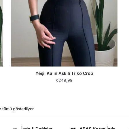
Yeşil Kalın Askılı Triko Crop
₺
249,99
 tümü gösteriliyor
İade & Değişim
ARAS Kargo İade