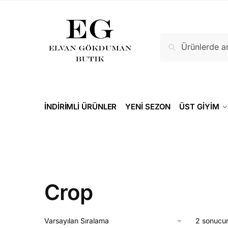
Ara
İNDİRİMLİ ÜRÜNLER
YENİ SEZON
ÜST GİYİM
Crop
2 sonucun