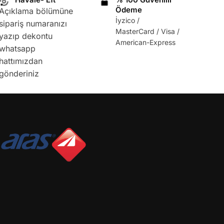
Ödeme
Açıklama bölümüne
İyzico /
sipariş numaranızı
MasterCard / Visa /
yazıp dekontu
American-Express
whatsapp
hattımızdan
gönderiniz