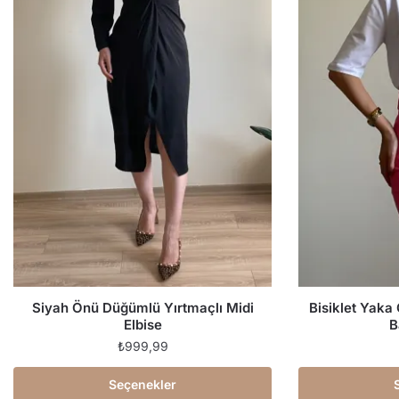
Siyah Önü Düğümlü Yırtmaçlı Midi
Bisiklet Yaka
Elbise
B
₺
999,99
Seçenekler