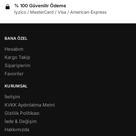
% 100 Güvenilir Ödeme
İyzico / MasterCard / Visa / American-Express
BANA ÖZEL
Hesabım
Kargo Takip
Siparişlerim
Favoriler
KURUMSAL
İleitşim
KVKK Aydınlatma Metni
Gizlilik Politikası
İade & Değişim
Hakkımızda