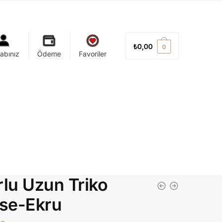
₺
0,00
0
abınız
Ödeme
Favoriler
rlu Uzun Triko
ise-Ekru