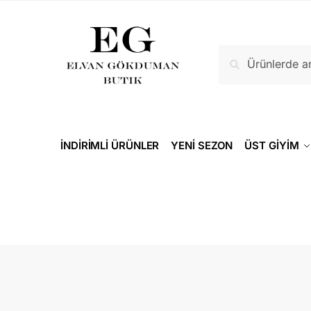
Ara
İNDİRİMLİ ÜRÜNLER
YENİ SEZON
ÜST GİYİM