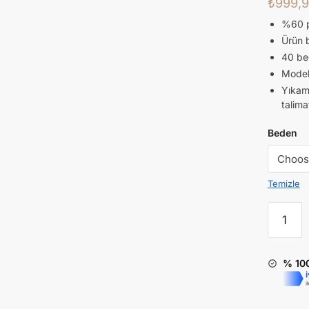
₺
999,
%60 
Ürün 
40 be
Model 
Yıkam
talima
Beden
Temizle
% 10