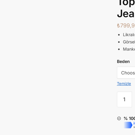
Top
Jea
₺
799,9
Likral
Görsel
Manken
Beden
Temizle
% 10