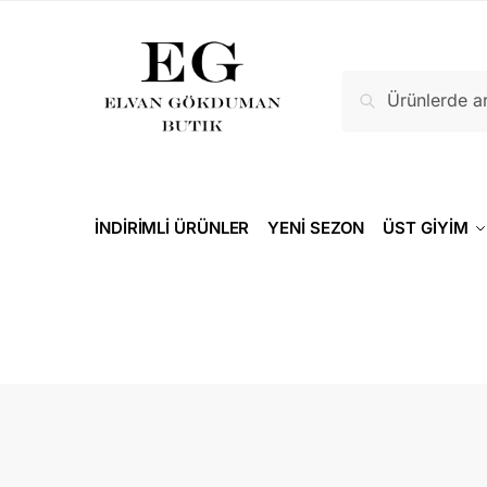
Ara
İNDİRİMLİ ÜRÜNLER
YENİ SEZON
ÜST GİYİM