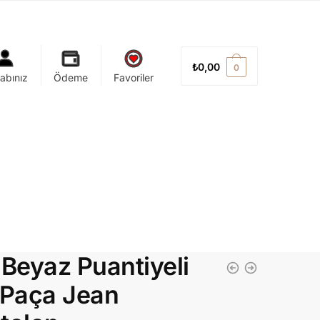
₺
0,00
0
abınız
Ödeme
Favoriler
-Beyaz Puantiyeli
 Paça Jean