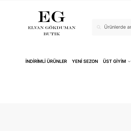
Ara
İNDİRİMLİ ÜRÜNLER
YENİ SEZON
ÜST GİYİM