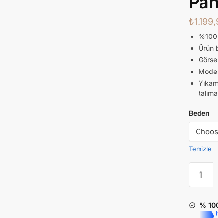
Pan
₺
1.199
%100 
Ürün 
Görsel
Model 
Yıkam
talima
Beden
Temizle
% 10