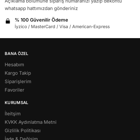
Açıklama bölümüne sipariş numaranızı yazıp dekontu
whatsapp hattımızdan gönderiniz
% 100 Güvenilir Ödeme
İyzico / MasterCard / Visa / American-Express
BANA ÖZEL
Hesabım
Kargo Takip
Siparişlerim
Favoriler
KURUMSAL
İleitşim
KVKK Aydınlatma Metni
Gizlilik Politikası
İade & Değişim